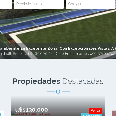
mbiente En Excelente Zona, Con Excepcionales Vistas, A 
nidad!!! Precio U$s 165.000 No Dude En Llamarnos 099157109/ 4
Propiedades
Destacadas
u$s130,000
Venta