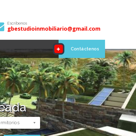
Escríbenos
gbestudioinmobiliario@gmail.com
Contáctenos
seada
rmitorios