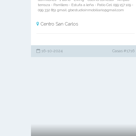
terraza - Parrillero - Estufa a leña - Patio Cel. 099 157 109 -
099 332 851 gmail.
gbestudioinmobiliario@gmail.com
Centro San Carlos
16-10-2024
Casas #1716