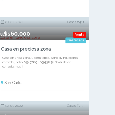
01-02-2022
Casas #411
u$s60,000
Venta
Destacada
Casa en preciosa zona
Casa en linda zona, 1 dormitorios, baño, living, cocina-
comedor, patio. 099157109 - 099332851 No dude en
consultarnos!!!
San Carlos
19-01-2022
Casas #755