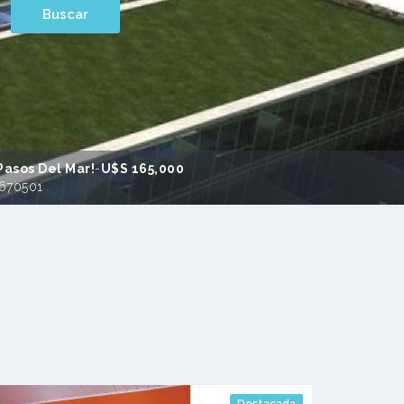
Pasos Del Mar!
-
U$s 165,000
2670501