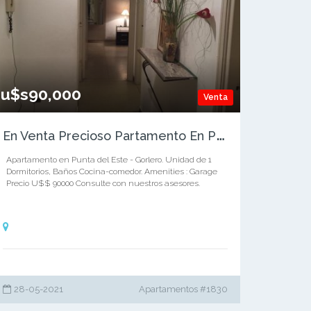
u$s90,000
Venta
E
n Venta Precioso Partamento En Punta del Este!!
Apartamento en Punta del Este - Gorlero. Unidad de 1
Dormitorios, Baños Cocina-comedor. Amenities : Garage
Precio U$$ 90000 Consulte con nuestros asesores.
28-05-2021
Apartamentos #1830