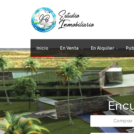
Inicio
En Venta
En Alquiler
Pub
Encu
Comprar