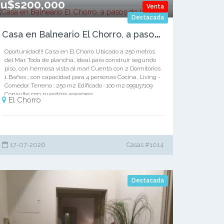
u$s200,000
Venta
Destacada
C
asa en Balneario El Chorro, a pasos de la playa
Oportunidad!!! Casa en El Chorro Ubicado a 250 metros
del Mar. Toda de plancha, ideal para construir segundo
piso, con hermosa vista al mar! Cuenta con 2 Dormitorios
1 Baños , con capacidad para 4 personas Cocina, Living -
Comedor. Terreno : 250 m2 Edificado : 100 m2 099157109
Consulte con nuestros asesores.
El Chorro
17-07-2026
Casas #1014
Destacada