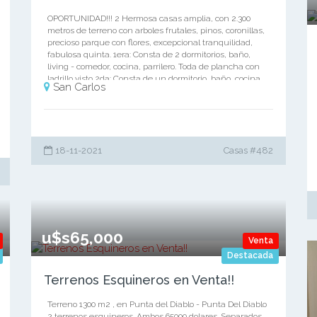
OPORTUNIDAD!!! 2 Hermosa casas amplia, con 2.300
metros de terreno con arboles frutales, pinos, coronillas,
precioso parque con flores, excepcional tranquilidad,
fabulosa quinta. 1era: Consta de 2 dormitorios, baño,
living - comedor, cocina, parrilero. Toda de plancha con
ladrillo visto 2da: Consta de un dormitorio, baño, cocina
San Carlos
economica, estar grande con estufa a leña, garaje para
dos vehiculos. Techo liviano. No dude en contactarnos
099157109 - 099332851
18-11-2021
Casas #482
u$s65,000
Venta
Destacada
Terrenos Esquineros en Venta!!
Terreno 1300 m2 , en Punta del Diablo - Punta Del Diablo
2 terrenos esquineros. Ambos 65000 dolares. Separados