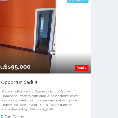
Destacada
u$s95,000
Venta
Opportunidad!!!!!
Casa en pleno centro. Buena construcción, bien
iluminada. Precioso patio amplio, de 2 dormitorios con
opción a 3 dormitorios, churrasquero, galpón, garaje.
Imperdible Oportunidad!!! U S 95.000 No dude en
consultarnos!! 099157109 - 099332851
San Carlos