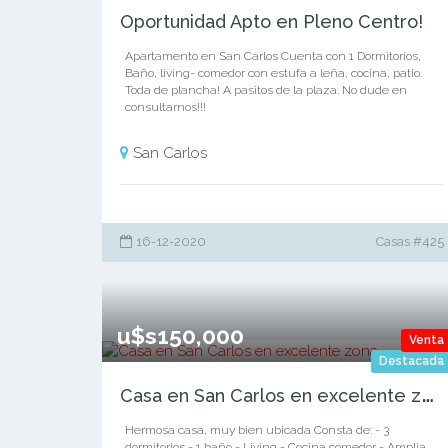
Oportunidad Apto en Pleno Centro!
Apartamento en San Carlos Cuenta con 1 Dormitorios,
Baño, living- comedor con estufa a leña, cocina, patio.
Toda de plancha! A pasitos de la plaza. No dude en
consultarnos!!!
San Carlos
16-12-2020
Casas #425
u$s150,000
Venta
Destacada
C
asa en San Carlos en excelente zona
Hermosa casa, muy bien ubicada Consta de: - 3
dormitorios - 1 baño - Living - Cocina comedor - Amplia