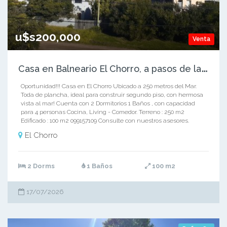
u$s200,000
Venta
C
asa en Balneario El Chorro, a pasos de la playa
Oportunidad!!! Casa en El Chorro Ubicado a 250 metros del Mar.
Toda de plancha, ideal para construir segundo piso, con hermosa
vista al mar! Cuenta con 2 Dormitorios 1 Baños , con capacidad
para 4 personas Cocina, Living - Comedor. Terreno : 250 m2
Edificado : 100 m2 099157109 Consulte con nuestros asesores.
El Chorro
2 Dorms
1 Baños
100 m2
17/07/2026