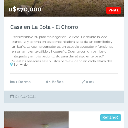
u$s70,000
Venta
Casa en La Bota - El Chorro
¡Bienvenido a su próximo hogar en La Bota! Descubra la vida
tranquila y serena en esta encantadora casa de un dormitorio y
un baño. La cocina comedor es un espacio acogedor y funcional
en un ambiente cálido y hogareño. Cuenta con un parrillero
integrado y amplio patio. ¿Listo para dar el siguiente paso?
Nuestros asesores están listos para ayudarlo en cada etapa del
La Bota
proceso. ¡Contáctenos hoy y comience su viaje hacia la propiedad
de sus sueños!
1 Dorms
1 Baños
0 m2
04/11/2024
Ref.1990