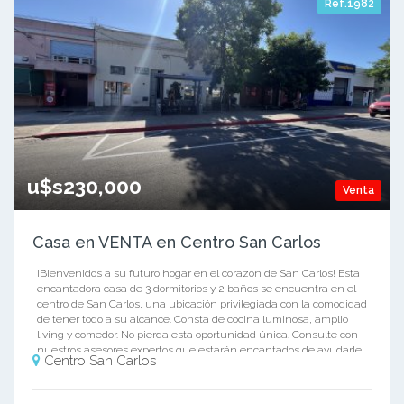
Ref.1982
u$s230,000
Venta
Casa en VENTA en Centro San Carlos
¡Bienvenidos a su futuro hogar en el corazón de San Carlos! Esta
encantadora casa de 3 dormitorios y 2 baños se encuentra en el
centro de San Carlos, una ubicación privilegiada con la comodidad
de tener todo a su alcance. Consta de cocina luminosa, amplio
living y comedor. No pierda esta oportunidad única. Consulte con
nuestros asesores expertos que estarán encantados de ayudarle
Centro San Carlos
a dar el próximo paso hacia su nuevo hogar. ¡Esperamos su
llamada!