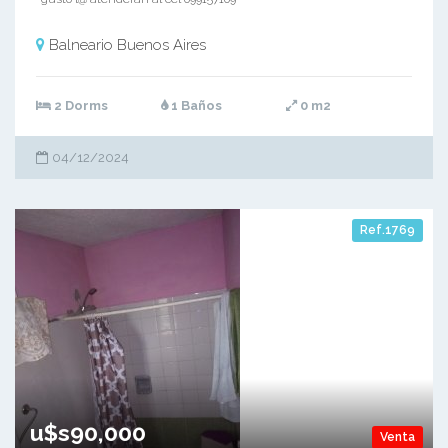
Balneario Buenos Aires
2 Dorms
1 Baños
0 m2
04/12/2024
Ref.1769
u$s90,000
Venta